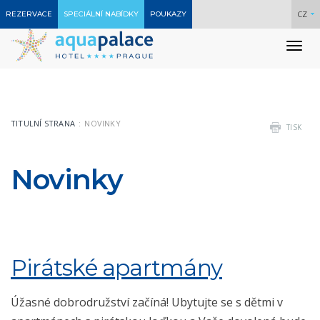
CZ
REZERVACE
SPECIÁLNÍ NABÍDKY
POUKAZY
To
nav
TITULNÍ STRANA
NOVINKY
TISK
Novinky
Pirátské apartmány
Úžasné dobrodružství začíná! Ubytujte se s dětmi v