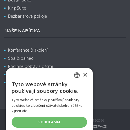
King Suite
Bezbariérové pokoje
NAŠE NABÍDKA
Konference & školení
Spa & balneo
Rodinné pobyty s dětmi
×
Restaurace & Bary
Aquapark
Tyto webové stránky
CZECH
používají soubory cookie.
ENGLISH
Tyto webové stránky používají soubory
cookies ke zlepšení uživatelského zážitku.
GERMAN
Zjistit víc
SPANISH
© COPYRIGHT AQUAPALACE HOTEL PRAGUE 2015-2026
SOUHLASÍM
RUSSIAN
DÁRKOVÉ POUKAZY
SPECIÁLNÍ NABÍDKY
REZERVACE