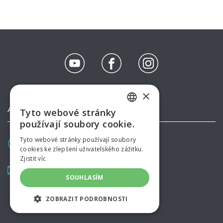
×
AQUAPALACE HOTEL PRAGUE
Tyto webové stránky
CZECH
používají soubory cookie.
ENGLISH
Tyto webové stránky používají soubory
Pražská 137
cookies ke zlepšení uživatelského zážitku.
GERMAN
Čestlice (Praha-východ)
Zjistit víc
SPANISH
info@aquapalacehotel.cz
SOUHLASÍM
www.aquapalacehotel.cz
RUSSIAN
+420 225 108 888
ZOBRAZIT PODROBNOSTI
POLISH
NEZBYTNĚ NUTNÉ SOUBORY