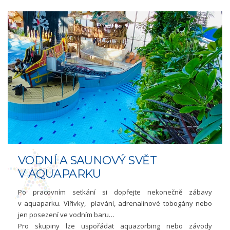
VODNÍ A SAUNOVÝ SVĚT
V AQUAPARKU
Po pracovním setkání si dopřejte nekonečně zábavy
v aquaparku. Vířivky, plavání, adrenalinové tobogány nebo
jen posezení ve vodním baru…
Pro skupiny lze uspořádat aquazorbing nebo závody