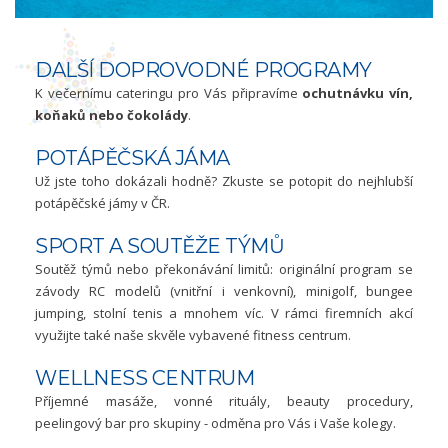
DALŠÍ DOPROVODNÉ PROGRAMY
K večernímu cateringu pro Vás připravíme
ochutnávku vín,
koňaků nebo čokolády
.
POTÁPĚČSKÁ JÁMA
Už jste toho dokázali hodně? Zkuste se potopit do nejhlubší
potápěčské jámy v ČR.
SPORT A SOUTĚŽE TÝMŮ
Soutěž týmů nebo překonávání limitů: originální program se
závody RC modelů (vnitřní i venkovní), minigolf, bungee
jumping, stolní tenis a mnohem víc. V rámci firemních akcí
využijte také naše skvěle vybavené fitness centrum.
WELLNESS CENTRUM
Příjemné masáže, vonné rituály, beauty procedury,
peelingový bar pro skupiny - odměna pro Vás i Vaše kolegy.