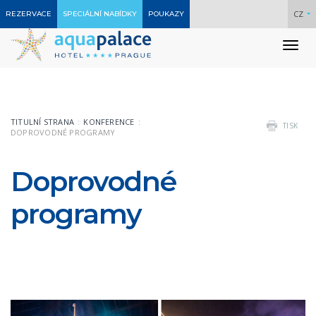
CZ
REZERVACE
SPECIÁLNÍ NABÍDKY
POUKAZY
To
nav
TITULNÍ STRANA
KONFERENCE
TISK
DOPROVODNÉ PROGRAMY
Doprovodné
programy