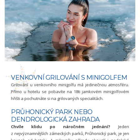
VENKOVNÍ GRILOVÁNÍ S MINIGOLFEM
Grilování u venkovního minigolfu má jedinečnou atmosféru.
Přímo u hotelu se pobavíte na 18ti jamkovém minigolfovém
hřišti a pochutnáte si na grilovaných specialitách.
PRŮHONICKÝ PARK NEBO
DENDROLOGICKÁ ZAHRADA
Chvíle klidu po náročném jednání?
Jeden
z nejvýznamnějších zámeckých parků, Průhonický park, je jen