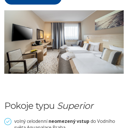
Pokoje typu
Superior
volný celodenní
neomezený vstup
do Vodního
světa Aquapalace Praha