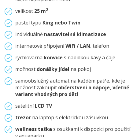
2
velikost
25 m
postel typu
King nebo Twin
individuálně
nastavitelná klimatizace
internetové připojení
WiFi / LAN
, telefon
rychlovarná
konvice
s nabídkou kávy a čaje
možnost
donášky jídel
na pokoj
samoobslužný automat na každém patře, kde je
možnost zakoupit
občerstvení a nápoje, včetně
variant vhodných pro děti
satelitní
LCD TV
trezor
na laptop s elektrickou zásuvkou
wellness taška
s osuškami k dispozici pro použití
v aquaparku