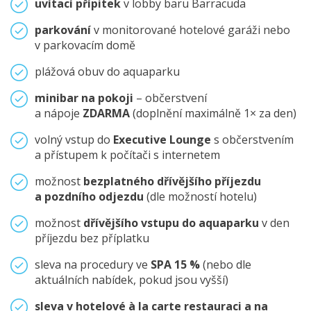
uvítací přípitek
v lobby baru Barracuda
parkování
v monitorované hotelové garáži nebo
v parkovacím domě
plážová obuv do aquaparku
minibar na pokoji
– občerstvení
a nápoje
ZDARMA
(doplnění maximálně 1× za den)
volný vstup do
Executive Lounge
s občerstvením
a přístupem k počítači s internetem
možnost
bezplatného dřívějšího příjezdu
a pozdního odjezdu
(dle možností hotelu)
možnost
dřívějšího vstupu do aquaparku
v den
příjezdu bez příplatku
sleva na procedury ve
SPA 15 %
(nebo dle
aktuálních nabídek, pokud jsou vyšší)
sleva v hotelové à la carte restauraci a na