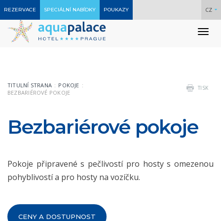
CZ
REZERVACE
SPECIÁLNÍ NABÍDKY
POUKAZY
To
nav
TITULNÍ STRANA
POKOJE
TISK
BEZBARIÉROVÉ POKOJE
Bezbariérové pokoje
Pokoje připravené s pečlivostí pro hosty s omezenou
pohyblivostí a pro hosty na vozíčku.
CENY A DOSTUPNOST