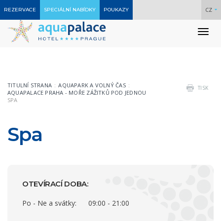
CZ
REZERVACE
SPECIÁLNÍ NABÍDKY
POUKAZY
To
nav
TITULNÍ STRANA
AQUAPARK A VOLNÝ ČAS
TISK
AQUAPALACE PRAHA - MOŘE ZÁŽITKŮ POD JEDNOU STŘECHOU
SPA
Spa
OTEVÍRACÍ DOBA:
Po - Ne a svátky:
09:00 - 21:00