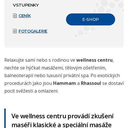
VSTUPENKY
CENÍK
E-SHOP
FOTOGALERIE
Relaxujte sami nebo s rodinou ve
wellness centru
,
nechte se hýčkat masážemi, tělovým ošetřením,
balneoterapií nebo luxusní privátní spa. Po exotických
procedurách jako jsou
Hammam
a
Rhassoul
se dostaví
pocit svěžesti a omlazení.
Ve wellness centru provádí zkušení
maséři klasické a speciální masáže