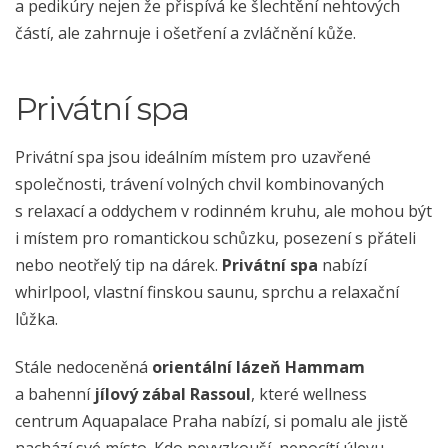
a pedikúry nejen že přispívá ke šlechtění nehtových
částí, ale zahrnuje i ošetření a zvláčnění kůže.
Privátní spa
Privátní spa jsou ideálním místem pro uzavřené
společnosti, trávení volných chvil kombinovaných
s relaxací a oddychem v rodinném kruhu, ale mohou být
i místem pro romantickou schůzku, posezení s přáteli
nebo neotřelý tip na dárek.
Privátní spa
nabízí
whirlpool, vlastní finskou saunu, sprchu a relaxační
lůžka.
Stále nedoceněná
orientální lázeň Hammam
a bahenní
jílový zábal Rassoul
, které wellness
centrum Aquapalace Praha nabízí, si pomalu ale jistě
nachází své místo. Kdo nevyzkouší, nepocítí úlevu,