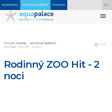
CZ
REZERVACE
SPECIÁLNÍ NABÍDKY
POUKAZY
To
nav
TITULNÍ STRANA
SPECIÁLNÍ NABÍDKY
TISK
RODINNÝ ZOO HIT - 2 NOCI
Rodinný ZOO Hit - 2
noci