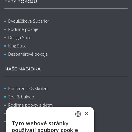
TYPY POKOJŮ
Dvoulůžkové Superior
Rodinné pokoje
Design Suite
King Suite
Bezbariérové pokoje
NAŠE NABÍDKA
Konference & školení
Spa & balneo
Rodinné pobyty s dětmi
×
Restaurace & Bary
Aquapark
Tyto webové stránky
CZECH
používají soubory cookie.