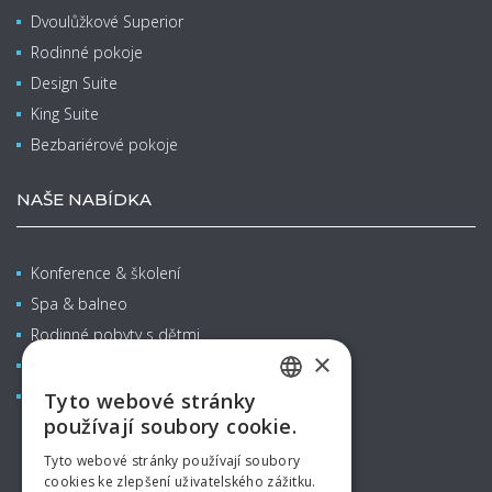
Dvoulůžkové Superior
Rodinné pokoje
Design Suite
King Suite
Bezbariérové pokoje
NAŠE NABÍDKA
Konference & školení
Spa & balneo
Rodinné pobyty s dětmi
×
Restaurace & Bary
Aquapark
Tyto webové stránky
CZECH
používají soubory cookie.
ENGLISH
Tyto webové stránky používají soubory
cookies ke zlepšení uživatelského zážitku.
GERMAN