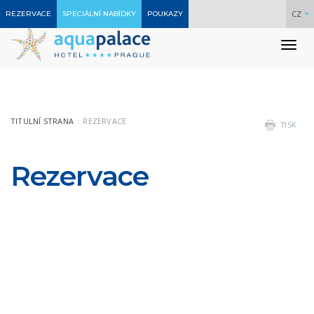
CZ
REZERVACE
SPECIÁLNÍ NABÍDKY
POUKAZY
To
nav
TITULNÍ STRANA
REZERVACE
TISK
Rezervace