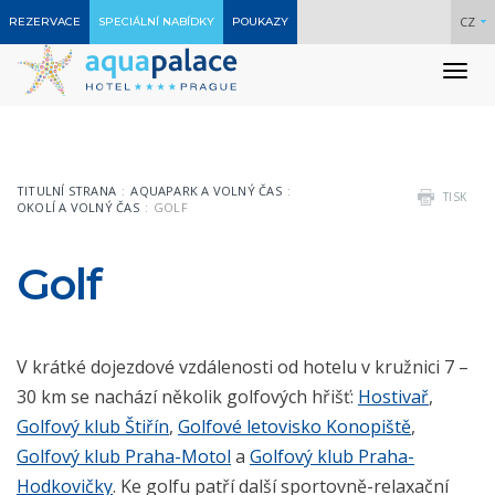
CZ
REZERVACE
SPECIÁLNÍ NABÍDKY
POUKAZY
To
nav
TITULNÍ STRANA
AQUAPARK A VOLNÝ ČAS
TISK
OKOLÍ A VOLNÝ ČAS
GOLF
Golf
V krátké dojezdové vzdálenosti od hotelu v kružnici 7 –
30 km se nachází několik golfových hřišť:
Hostivař
,
Golfový klub Štiřín
,
Golfové letovisko Konopiště
,
Golfový klub Praha-Motol
a
Golfový klub Praha-
Hodkovičky
. Ke golfu patří další sportovně-relaxační