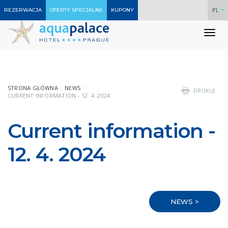
PL
REZERWACJA
OFERTY SPECJALNE
KUPONY
To
nav
STRONA GŁÓWNA
NEWS
DRUKUJ
CURRENT INFORMATION - 12. 4. 2024
Current information -
12. 4. 2024
NEWS >