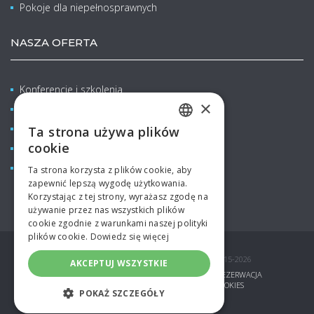
Pokoje dla niepełnosprawnych
NASZA OFERTA
Konferencje i szkolenia
×
Wellness & Balneo
Rodzinne pobyty z dziećmi
Ta strona używa plików
CZECH
cookie
Restauracje & Bary
ENGLISH
Aquapark
Ta strona korzysta z plików cookie, aby
zapewnić lepszą wygodę użytkowania.
GERMAN
Korzystając z tej strony, wyrażasz zgodę na
SPANISH
używanie przez nas wszystkich plików
cookie zgodnie z warunkami naszej polityki
RUSSIAN
plików cookie.
Dowiedz się więcej
POLISH
© COPYRIGHT AQUAPALACE HOTEL PRAGUE 2015-2026
AKCEPTUJ WSZYSTKIE
BONY PODARUNKOWE
OFERTY SPECJALNE
REZERWACJA
ZGŁOSZENIE FIRMOWE
PARTNERZY
COOKIES
POKAŻ SZCZEGÓŁY
TOPINFO DIGITAL