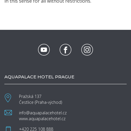
in this sense for all without restrictions.
AQUAPALACE HOTEL PRAGUE
Pražská 137
Čestlice (Praha-východ)
info@aquapalacehotel.cz
www.aquapalacehotel.cz
+420 225 108 888