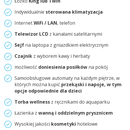
Łóżko
King lub Twin
Indywidualnie
sterowana klimatyzacja
Internet
WiFi / LAN
, telefon
Telewizor LCD
z kanałami satelitarnymi
Sejf
na laptopa z gniazdkiem elektrycznym
Czajnik
z wyborem kawy i herbaty
możliwość
doniesienia posiłków
na pokój
Samoobsługowe automaty na każdym piętrze, w
których można kupić
przekąski i napoje, w tym
opcje odpowiednie dla dzieci
Torba wellness
z ręcznikami do aquaparku
Łazienka z
wanną i oddzielnym prysznicem
Wysokiej jakości
kosmetyki
hotelowe