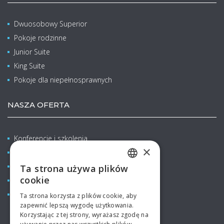
Dwuosobowy Superior
Pokoje rodzinne
Junior Suite
King Suite
Pokoje dla niepełnosprawnych
NASZA OFERTA
Konferencje i szkolenia
×
Wellness & Balneo
Rodzinne pobyty z dziećmi
Ta strona używa plików
CZECH
cookie
Restauracje & Bary
ENGLISH
Aquapark
Ta strona korzysta z plików cookie, aby
zapewnić lepszą wygodę użytkowania.
GERMAN
Korzystając z tej strony, wyrażasz zgodę na
SPANISH