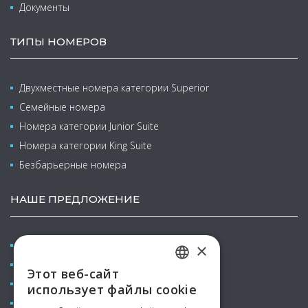
Документы
ТИПЫ НОМЕРОВ
Двухместные номера категории Superior
Семейные номера
Номера категории Junior Suite
Номера категории King Suite
Безбарьерные номера
НАШЕ ПРЕДЛОЖЕНИЕ
Конференции & курсы
×
Велнес и бальнео
Этот веб-сайт
CZECH
Семейный отпуск с детьми
использует файлы cookie
ENGLISH
Рестораны & Бары