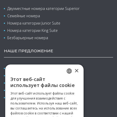
Двухместные номера категории Superior
Семейные номера
Номера категории Junior Suite
Номера категории King Suite
Безбарьерные номера
НАШЕ ПРЕДЛОЖЕНИЕ
Конференции & курсы
×
Велнес и бальнео
Этот веб-сайт
CZECH
Семейный отпуск с детьми
использует файлы cookie
ENGLISH
Рестораны & Бары
Этот веб-сайт использует файлы cookie
Аквапарк
для улучшения взаимодействия с
GERMAN
пользователем. Используя наш веб-сайт,
SPANISH
вы соглашаетесь на использование всех
файлов cookie в соответствии с нашей
RUSSIAN