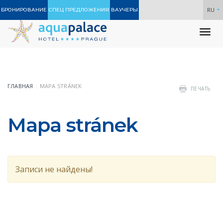
RU
БРОНИРОВАНИЕ
СПЕЦ ПРЕДЛОЖЕНИЯ
ВАУЧЕРЫ
To
nav
ГЛАВНАЯ
MAPA STRÁNEK
ПЕЧАТЬ
Mapa stránek
Записи не найдены!