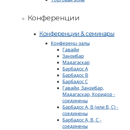
Конференции
Конференции & семинары
Конференц-залы
Гавайи
Занзибар
Мадагаскар
Барбадос А
Барбадос В
Барбадос С
Гавайи, Занзибар,
Мадагаскар, Коридор -
соединены
Барбадос А, В (или В, С) -
соединены
Барбадос А, В, С -
соединены