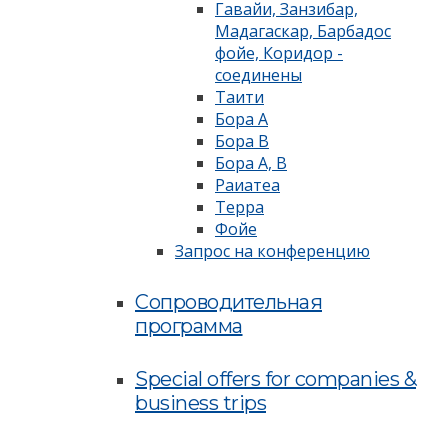
Гавайи, Занзибар,
Мадагаскар, Барбадос
фойе, Коридор -
соединены
Таити
Бора А
Бора В
Бора А, В
Раиатеа
Терра
Фойе
Запрос на конференцию
Сопроводительная
программа
Special offers for companies &
business trips