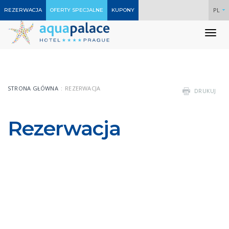
PL
REZERWACJA
OFERTY SPECJALNE
KUPONY
To
nav
STRONA GŁÓWNA
REZERWACJA
DRUKUJ
Rezerwacja