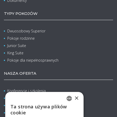
Dokumenty
TYPY POKOJÓW
Dwuosobowy Superior
Pokoje rodzinne
Junior Suite
King Suite
Pokoje dla niepełnosprawnych
NASZA OFERTA
Konferencje i szkolenia
×
Wellness & Balneo
Rodzinne pobyty z dziećmi
Ta strona używa plików
CZECH
cookie
Restauracje & Bary