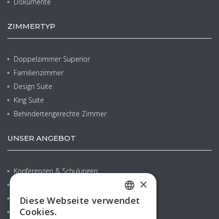
Dokumente
ZIMMERTYP
Doppelzimmer Superior
Familienzimmer
Design Suite
King Suite
Behindertengerechte Zimmer
UNSER ANGEBOT
Konferenzen & Schulungen
×
Wellness & Balneo
Familien mit Kindern
Diese Webseite verwendet
CZECH
Cookies.
Restaurants & Bars