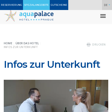
DE
RESERVIERUNG
SPEZIALANGEBOTE
GUTSCHEINE
To
nav
HOME
ÜBER DAS HOTEL
DRUCKEN
INFOS ZUR UNTERKUNFT
Infos zur Unterkunft