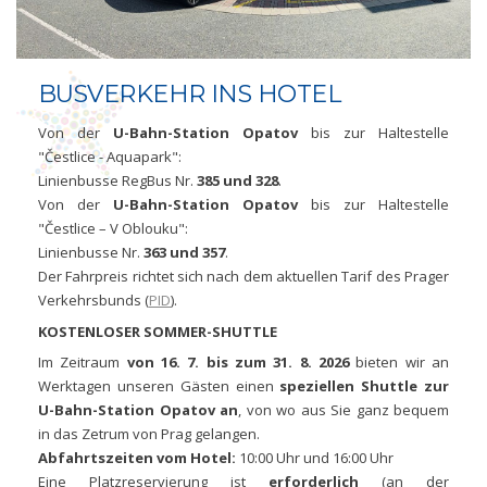
BUSVERKEHR INS HOTEL
Von der
U-Bahn-Station Opatov
bis zur Haltestelle
"Čestlice - Aquapark":
Linienbusse RegBus Nr.
385 und 328
.
Von der
U-Bahn-Station Opatov
bis zur Haltestelle
"Čestlice – V Oblouku":
Linienbusse Nr.
363 und 357
.
Der Fahrpreis richtet sich nach dem aktuellen Tarif des Prager
Verkehrsbunds (
PID
).
KOSTENLOSER SOMMER-SHUTTLE
Im Zeitraum
von 16. 7. bis zum 31. 8. 2026
bieten wir an
Werktagen unseren Gästen einen
speziellen Shuttle zur
U-Bahn-Station Opatov an
, von wo aus Sie ganz bequem
in das Zetrum von Prag gelangen.
Abfahrtszeiten vom Hotel:
10:00 Uhr und 16:00 Uhr
Eine Platzreservierung ist
erforderlich
(an der