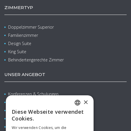
ZIMMERTYP
Doppelzimmer Superior
Familienzimmer
Design Suite
King Suite
Behindertengerechte Zimmer
UNSER ANGEBOT
Konferenzen & Schulungen
×
Wellness & Balneo
Familien mit Kindern
Diese Webseite verwendet
CZECH
Cookies.
Restaurants & Bars
ENGLISH
Aquapark
Wir verwenden Cookies, um die