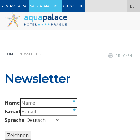
DE
RESERVIERUNG
SPEZIALANGEBOTE
GUTSCHEINE
To
nav
HOME
NEWSLETTER
DRUCKEN
Newsletter
Name
E-mail
Sprache