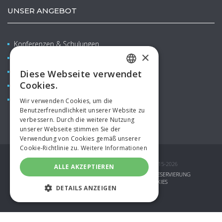
UNSER ANGEBOT
Konferenzen & Schulungen
×
Wellness & Balneo
Familien mit Kindern
Diese Webseite verwendet
CZECH
Cookies.
Restaurants & Bars
ENGLISH
Aquapark
Wir verwenden Cookies, um die
Benutzerfreundlichkeit unserer Website zu
GERMAN
verbessern. Durch die weitere Nutzung
SPANISH
unserer Webseite stimmen Sie der
Verwendung von Cookies gemäß unserer
RUSSIAN
Cookie-Richtlinie zu.
Weitere Informationen
POLISH
© COPYRIGHT AQUAPALACE HOTEL PRAGUE 2015-2026
ALLE AKZEPTIEREN
GESCHENKGUTSCHEINE
SPEZIALANGEBOTE
RESERVIERUNG
FIRMENANMELDUNG
PARTNER
COOKIES
DETAILS ANZEIGEN
TOPINFO DIGITAL
UNBEDINGT ERFORDERLICH
PERFORMANCE