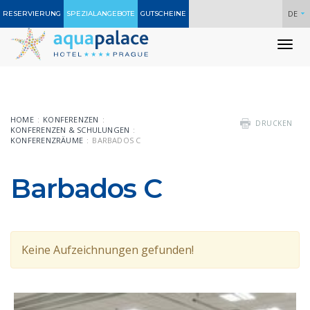
DE
RESERVIERUNG
SPEZIALANGEBOTE
GUTSCHEINE
To
nav
HOME
KONFERENZEN
DRUCKEN
KONFERENZEN & SCHULUNGEN
KONFERENZRÄUME
BARBADOS C
Barbados C
Keine Aufzeichnungen gefunden!