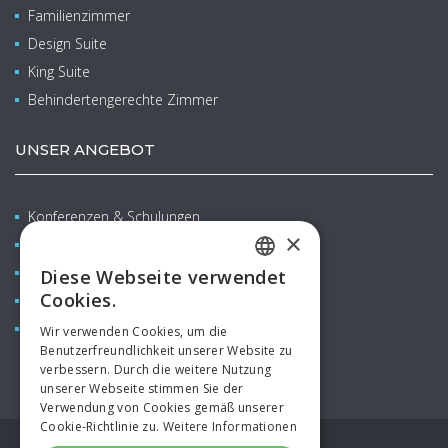
Familienzimmer
Design Suite
King Suite
Behindertengerechte Zimmer
UNSER ANGEBOT
Konferenzen & Schulungen
×
Wellness & Balneo
Familien mit Kindern
Diese Webseite verwendet
CZECH
Cookies.
Restaurants & Bars
ENGLISH
Aquapark
Wir verwenden Cookies, um die
Benutzerfreundlichkeit unserer Website zu
GERMAN
verbessern. Durch die weitere Nutzung
SPANISH
unserer Webseite stimmen Sie der
Verwendung von Cookies gemäß unserer
RUSSIAN
Cookie-Richtlinie zu.
Weitere Informationen