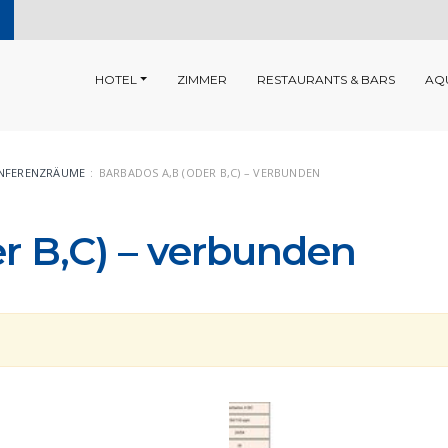
HOTEL
ZIMMER
RESTAURANTS & BARS
AQ
NFERENZRÄUME
BARBADOS A,B (ODER B,C) – VERBUNDEN
r B,C) – verbunden