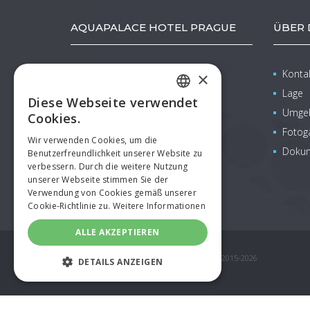
AQUAPALACE HOTEL PRAGUE
ÜBER 
Pražská 137
Konta
×
Čestlice (Praha-východ)
Lage
Diese Webseite verwendet
CZECH
info@aquapalacehotel.cz
Umgeb
Cookies.
www.aquapalacehotel.cz
ENGLISH
Fotoga
Wir verwenden Cookies, um die
+420 225 108 888
Doku
Benutzerfreundlichkeit unserer Website zu
GERMAN
verbessern. Durch die weitere Nutzung
SPANISH
unserer Webseite stimmen Sie der
Verwendung von Cookies gemäß unserer
RUSSIAN
Cookie-Richtlinie zu.
Weitere Informationen
POLISH
ALLE AKZEPTIEREN
© COPYRIGHT AQUAPALACE HOTEL PRAGUE 2015-2026
DETAILS ANZEIGEN
UNBEDINGT ERFORDERLICH
PERFORMANCE