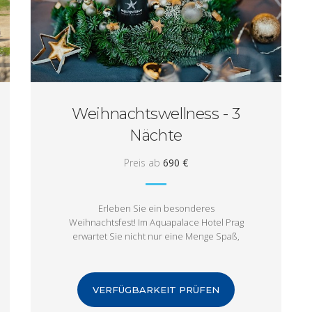
Weihnachtswellness - 3
Nächte
Preis ab
690 €
Erleben Sie ein besonderes
Weihnachtsfest! Im Aquapalace Hotel Prag
erwartet Sie nicht nur eine Menge Spaß,
sondern auch eine schöne
Weihnachtsatmosphäre während des
Weihnachtsessens.
VERFÜGBARKEIT PRÜFEN