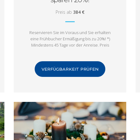
Preis ab
384 €
Reservieren Sie im Voraus und Sie erhalten
eine Frühbucher Ermäßigung bis zu 20%! *)
Mindestens 45 Tage vor der Anreise. Preis
für DREI NÄCHTE.
VERFÜGBARKEIT PRÜFEN