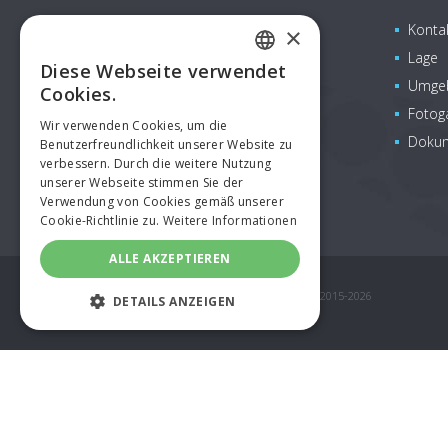
Pražská 137
Konta
×
Čestlice (Praha-východ)
Lage
Diese Webseite verwendet
CZECH
info@aquapalacehotel.cz
Umgeb
Cookies.
www.aquapalacehotel.cz
ENGLISH
Fotoga
Wir verwenden Cookies, um die
+420 225 108 888
Doku
Benutzerfreundlichkeit unserer Website zu
GERMAN
verbessern. Durch die weitere Nutzung
SPANISH
unserer Webseite stimmen Sie der
Verwendung von Cookies gemäß unserer
RUSSIAN
Cookie-Richtlinie zu.
Weitere Informationen
POLISH
ALLE AKZEPTIEREN
© COPYRIGHT AQUAPALACE HOTEL PRAGUE 2015-2026
DETAILS ANZEIGEN
UNBEDINGT ERFORDERLICH
PERFORMANCE
TARGETING
FUNKTIONALITÄT