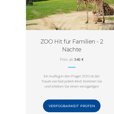
ZOO Hit für Familien - 2
Nächte
Preis ab
540 €
Ein Ausflug in den Prager ZOO ist der
Traum von fast jedem Kind. Kommen Sie
und erleben Sie einen einzigartigen
Aufenthalt mit Badespaß im Aquapark und
einem Spaziergang in einem der schönsten
ZOO Europas!
VERFÜGBARKEIT PRÜFEN