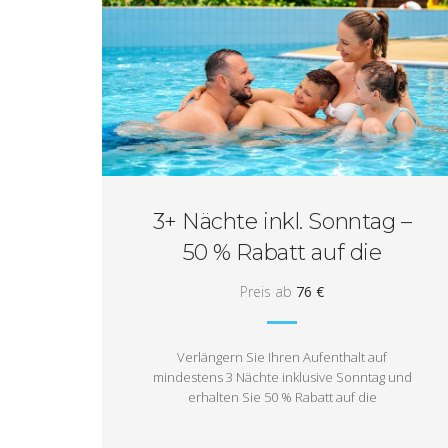
3+ Nächte inkl. Sonntag –
50 % Rabatt auf die
Sonntagsnacht!
Preis ab
76 €
Verlängern Sie Ihren Aufenthalt auf
mindestens 3 Nächte inklusive Sonntag und
erhalten Sie 50 % Rabatt auf die
Sonntagsnacht. Genießen Sie einen
längeren Aufenthalt mit noch mehr Spaß