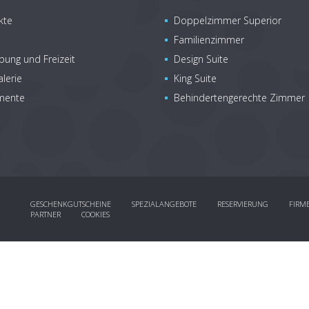
kte
Doppelzimmer Superior
Familienzimmer
ung und Freizeit
Design Suite
lerie
King Suite
mente
Behindertengerechte Zimmer
GESCHENKGUTSCHEINE
SPEZIALANGEBOTE
RESERVIERUNG
FIRM
PARTNER
COOKIES