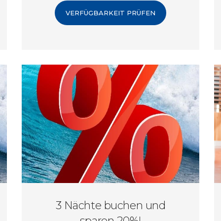
weitere Ermäßigungen. Buchen Sie Ihren
VERFÜGBARKEIT PRÜFEN
Aufenthalt in einem 4* Sterne Hotel, das
direkt mit dem größten Aquapark
Tschechiens verbunden ist!
3 Nächte buchen und
sparen 20%!