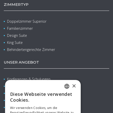
ZIMMERTYP
Doppelzimmer Superior
Familienzimmer
Design Suite
King Suite
Behindertengerechte Zimmer
UNSER ANGEBOT
Konferenzen & Schulungen
×
Wellness & Balneo
Familien mit Kindern
Diese Webseite verwendet
CZECH
Cookies.
Restaurants & Bars
ENGLISH
Aquapark
Wir verwenden Cookies, um die
Benutzerfreundlichkeit unserer Website zu
GERMAN