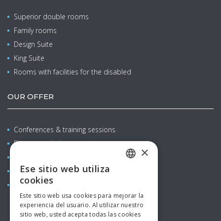
Superior double rooms
Family rooms
Design Suite
King Suite
Rooms with facilities for the disabled
OUR OFFER
Conferences & training sessions
Bienestar y balneoterapia
×
Family stays with children
Ese sitio web utiliza
Restaurants & bars
CZECH
cookies
Aquapark
ENGLISH
Este sitio web usa cookies para mejorar la
experiencia del usuario. Al utilizar nuestro
GERMAN
sitio web, usted acepta todas las cookies