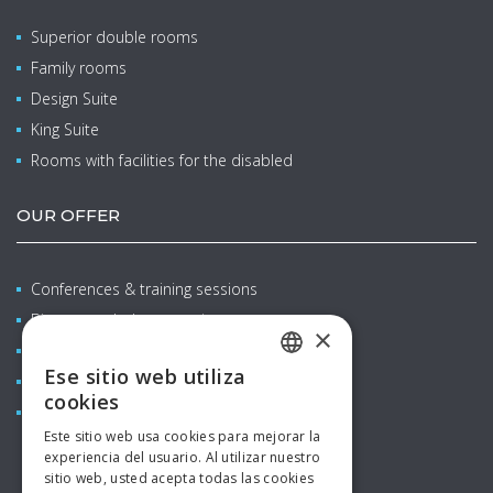
Superior double rooms
Family rooms
Design Suite
King Suite
Rooms with facilities for the disabled
OUR OFFER
Conferences & training sessions
Bienestar y balneoterapia
×
Family stays with children
Ese sitio web utiliza
Restaurants & bars
CZECH
cookies
Aquapark
ENGLISH
Este sitio web usa cookies para mejorar la
experiencia del usuario. Al utilizar nuestro
GERMAN
sitio web, usted acepta todas las cookies